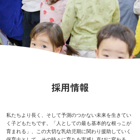
り
保
育
園
｜
広
島
市
採用情報
の
保
育
園
私たちより長く、そして予測のつかない未来を生きてい
く子どもたちです。「人としての最も基本的な根っこが
育まれる」、この大切な乳幼児期に関わり援助していく
保育士として、その時々に育ちを実感し喜びに変わる。