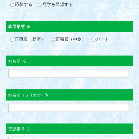
応募する
見学を希望する
雇用形態 ※
正職員（新卒）
正職員（中途）
パート
お名前 ※
お名前
※
（フリガナ）
電話番号 ※