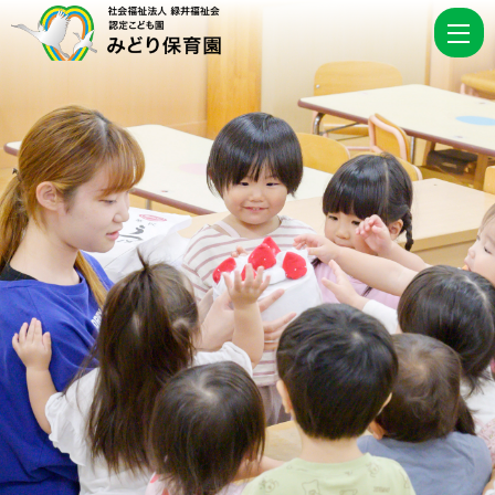
リ
ク
ル
ー
ト
|
認
定
こ
ど
も
園
み
ど