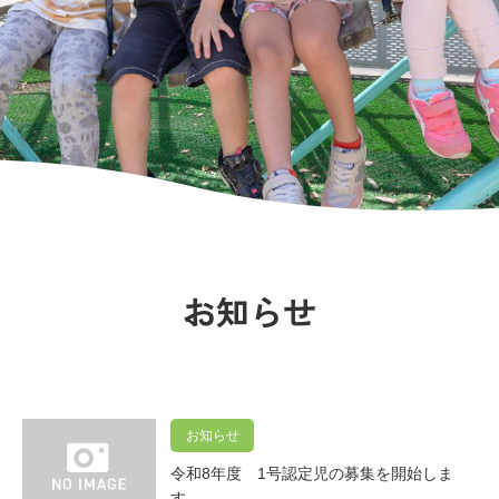
保
育
園
｜
広
島
市
の
お知らせ
保
育
園
お知らせ
令和8年度 1号認定児の募集を開始しま
す…