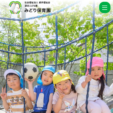
お
知
ら
せ
|
認
定
こ
ど
も
園
み
ど
り