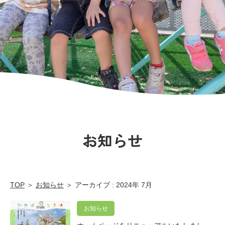
育
園
｜
広
島
市
の
保
お知らせ
育
園
TOP
＞
お知らせ
＞ アーカイブ : 2024年 7月
お知らせ