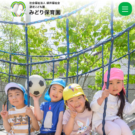
202
7
月
|
認
定
こ
ど
も
園
み
ど
り
保