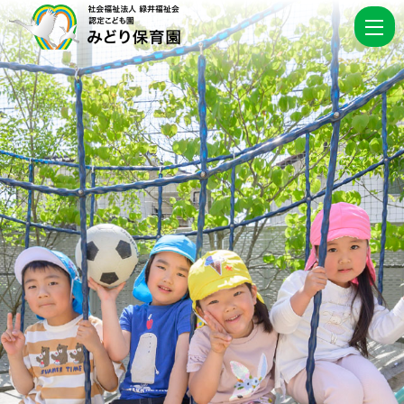
|
認
定
こ
ど
も
園
み
ど
り
保
育
園
｜